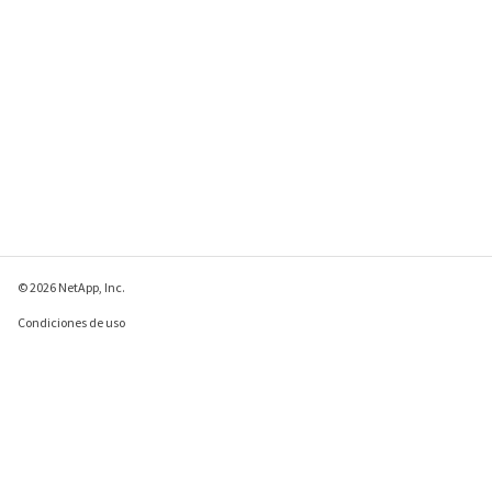
© 2026 NetApp, Inc.
Condiciones de uso
Política de privacidad
Política de cookies
Configuración de
cookies