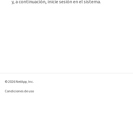
y, a continuación, inicie sesión en el sistema.
© 2026 NetApp, Inc.
Condiciones de uso
Política de privacidad
Política de cookies
Configuración de
cookies