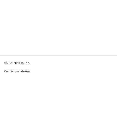
© 2026 NetApp, Inc.
Condiciones de uso
Política de privacidad
Política de cookies
Configuración de
cookies
Enviar comentarios sobre esta página