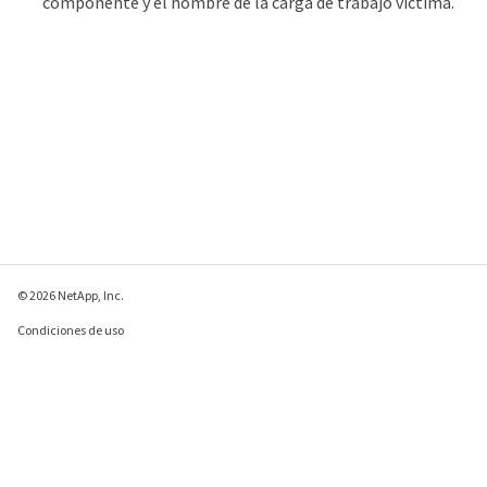
componente y el nombre de la carga de trabajo víctima.
© 2026 NetApp, Inc.
Condiciones de uso
Política de privacidad
Política de cookies
Configuración de
cookies