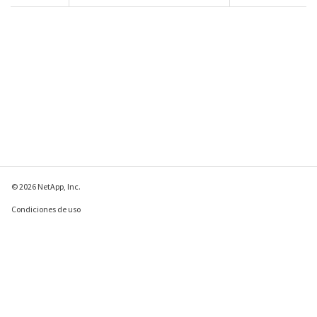
© 2026 NetApp, Inc.
Condiciones de uso
Política de privacidad
Política de cookies
Configuración de
cookies