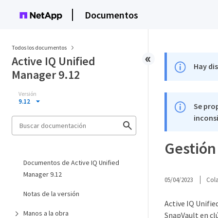
Documentos
Todos los documentos
Active IQ Unified
Hay di
Manager 9.12
Versión
9.12
Se pro
inconsi
Gestión 
Documentos de Active IQ Unified
Manager 9.12
05/04/2023
Col
Notas de la versión
Active IQ Unifie
Manos a la obra
SnapVault en clú