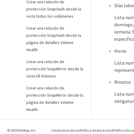
Crear una relación de
Días labo
protección SnapVault desde la
vista todos los volúmenes
Lista num
domingo, 
Crear una relación de
semana. Si
protección SnapVault desde la
especific
página de detalles Volume
Health
Horas
Crear una relación de
Lista num
protección SnapMirror desde la
represent
vista All Volumes
Minutos
Crear una relación de
Lista num
protección SnapMirror desde la
obligator
página de detalles Volume
Health
Crear una relación de
SnapMirror con una replicación
© 2026 NetApp, Inc.
Condiciones de uso
Política de privacidad
Política de co