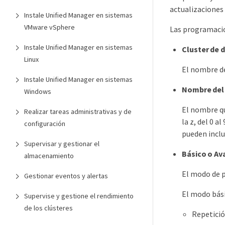
actualizaciones
Instale Unified Manager en sistemas
VMware vSphere
Las programacio
Instale Unified Manager en sistemas
Cluster de 
Linux
El nombre de
Instale Unified Manager en sistemas
Nombre del
Windows
El nombre qu
Realizar tareas administrativas y de
la z, del 0 a
configuración
pueden inclui
Supervisar y gestionar el
Básico o A
almacenamiento
El modo de p
Gestionar eventos y alertas
El modo bási
Supervise y gestione el rendimiento
de los clústeres
Repetici