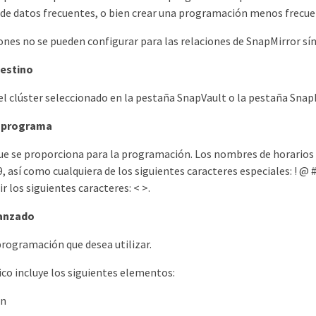
 de datos frecuentes, o bien crear una programación menos frecue
nes no se pueden configurar para las relaciones de SnapMirror sí
destino
l clúster seleccionado en la pestaña SnapVault o la pestaña Snap
 programa
e se proporciona para la programación. Los nombres de horarios pue
l 9, así como cualquiera de los siguientes caracteres especiales: ! @
r los siguientes caracteres: < >.
vanzado
rogramación que desea utilizar.
co incluye los siguientes elementos:
ón