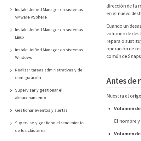
dirección de la 
Instale Unified Manager en sistemas
en el nuevo dest
VMware vSphere
Cuando un desast
Instale Unified Manager en sistemas
volumen de dest
Linux
repara o sustitu
operación de res
Instale Unified Manager en sistemas
común de Snaps
Windows
Realizar tareas administrativas y de
configuración
Antes de 
Supervisar y gestionar el
Muestra el orige
almacenamiento
Volumen de
Gestionar eventos y alertas
El nombre y 
Supervise y gestione el rendimiento
de los clústeres
Volumen de