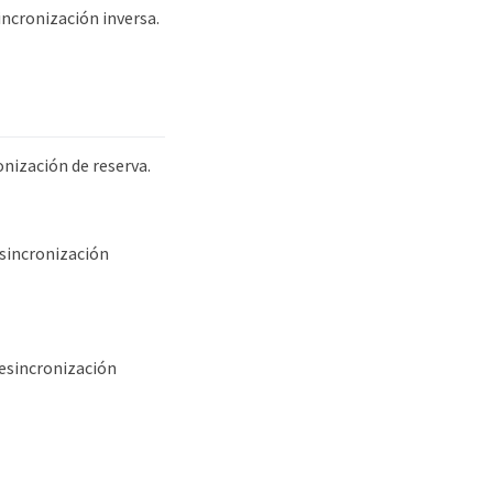
incronización inversa.
onización de reserva.
esincronización
resincronización