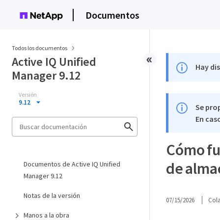
Documentos
Todos los documentos
Active IQ Unified
Hay di
Manager 9.12
Versión
9.12
Se pro
En caso
Cómo fun
de alma
Documentos de Active IQ Unified
Manager 9.12
Notas de la versión
07/15/2026
Col
Manos a la obra