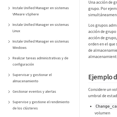
Una acción de g
Instale Unified Manager en sistemas
grupo. Por ejem
VMware vSphere
simultáneamente
Instale Unified Manager en sistemas
Los grupos admit
Linux
acción de grupo
acción de grupo,
Instale Unified Manager en sistemas
orden en el que 
Windows
de almacenamien
almacenamient
Realizar tareas administrativas y de
configuración
Ejemplo d
Supervisar y gestionar el
almacenamiento
Considere un vol
Gestionar eventos y alertas
umbral de estad
Supervise y gestione el rendimiento
Change_ca
de los clústeres
volumen