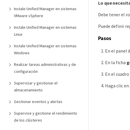
Lo que necesit
Instale Unified Manager en sistemas
Debe tener el r
VMware vSphere
Puede definir re
Instale Unified Manager en sistemas
Linux
Pasos
Instale Unified Manager en sistemas
En el panel 
Windows
En la ficha
g
Realizar tareas administrativas y de
configuración
En el cuadro
Supervisar y gestionar el
Haga clic en
almacenamiento
Gestionar eventos y alertas
Supervise y gestione el rendimiento
de los clústeres