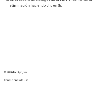
eliminación haciendo clic en
Sí
.
© 2026 NetApp, Inc.
Condiciones de uso
Política de privacidad
Política de cookies
Configuración de
cookies