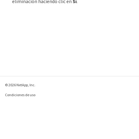
eliminación haciendo clic en
Sí
.
© 2026 NetApp, Inc.
Condiciones de uso
Política de privacidad
Política de cookies
Configuración de
cookies