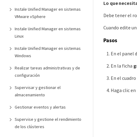
Lo que necesit
Instale Unified Manager en sistemas
Debe tener el r
VMware vSphere
Cuando edite un
Instale Unified Manager en sistemas
Linux
Pasos
Instale Unified Manager en sistemas
En el panel 
Windows
En la ficha
g
Realizar tareas administrativas y de
configuración
En el cuadro
Supervisar y gestionar el
Haga clic en
almacenamiento
Gestionar eventos y alertas
Supervise y gestione el rendimiento
de los clústeres