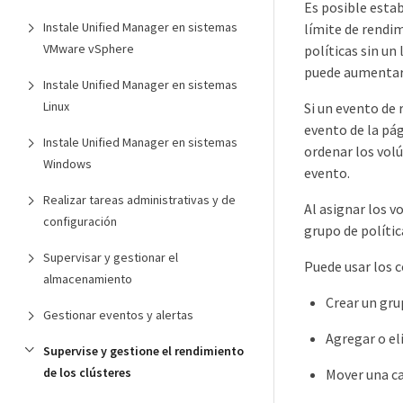
Es posible estab
Instale Unified Manager en sistemas
límite de rendim
VMware vSphere
políticas sin un
puede aumentar e
Instale Unified Manager en sistemas
Linux
Si un evento de 
evento de la pá
Instale Unified Manager en sistemas
ordenar los vol
Windows
evento.
Realizar tareas administrativas y de
Al asignar los v
configuración
grupo de polític
Supervisar y gestionar el
Puede usar los 
almacenamiento
Crear un gru
Gestionar eventos y alertas
Agregar o el
Supervise y gestione el rendimiento
de los clústeres
Mover una ca