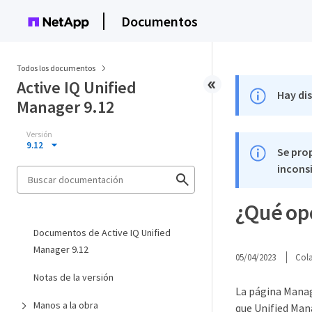
Documentos
Todos los documentos
Active IQ Unified
Hay di
Manager 9.12
Versión
9.12
Se pro
inconsi
¿Qué opc
Documentos de Active IQ Unified
Manager 9.12
05/04/2023
Col
Notas de la versión
La página Manag
Manos a la obra
que Unified Mana