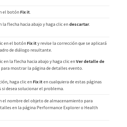
en el botón
Fix it
.
n la flecha hacia abajo y haga clic en
descartar
.
ic en el botón
Fix it
y revise la corrección que se aplicará
uadro de diálogo resultante.
ic en la flecha hacia abajo y haga clic en
Ver detalle de
para mostrar la página de detalles evento.
ión, haga clic en
Fix it
en cualquiera de estas páginas
 si desea solucionar el problema.
en el nombre del objeto de almacenamiento para
talles en la página Performance Explorer o Health