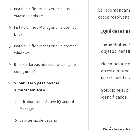
Instale Unified Manager en sistemas
Le recomendamos
VMware vSphere
desea resolver 
Instale Unified Manager en sistemas
¿Qué desea h
Linux
Tiene Unified 
Instale Unified Manager en sistemas
objetos identi
Windows
No solucione e
Realizar tareas administrativas y de
en este moment
configuración
que el evento v
Supervisar y gestionar el
Solucione el p
almacenamiento
identificados.
Introducción a Active IQ Unified
Manager
La interfaz de usuario
¿Qué desea h