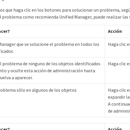
 que haga clic en los botones para solucionar un problema, según
el problema como recomienda Unified Manager, puede realizar las 
acer?
Acción
Manager que se solucione el problema en todos los
Haga clic 
ficados.
l problema de ninguno de los objetos identificados
Haga clic e
o y oculte esta acción de administración hasta
uelva a aparecer.
roblema sólo en algunos de los objetos
Haga clic e
expandir la
A continuac
de administ
acer?
Acción