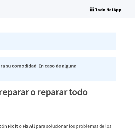
Todo NetApp
ra su comodidad. En caso de alguna
reparar o reparar todo
otón
Fix it
o
Fix All
para solucionar los problemas de los