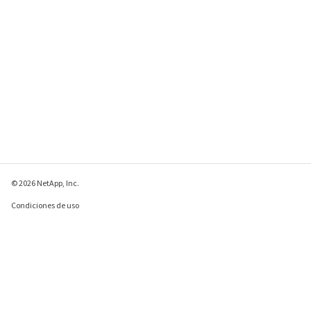
© 2026 NetApp, Inc.
Condiciones de uso
Política de privacidad
Política de cookies
Configuración de
cookies