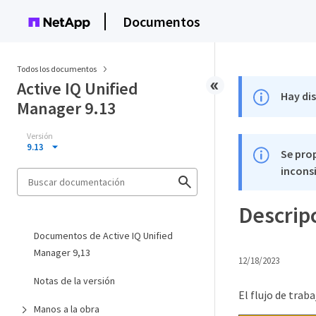
Documentos
Todos los documentos
Active IQ Unified
Hay di
Manager 9.13
Versión
9.13
Se pro
inconsi
Descripc
Documentos de Active IQ Unified
Manager 9,13
12/18/2023
Notas de la versión
El flujo de trab
Manos a la obra