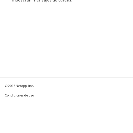
© 2026 NetApp, Inc.
Condiciones de uso
Política de privacidad
Política de cookies
Configuración de
cookies