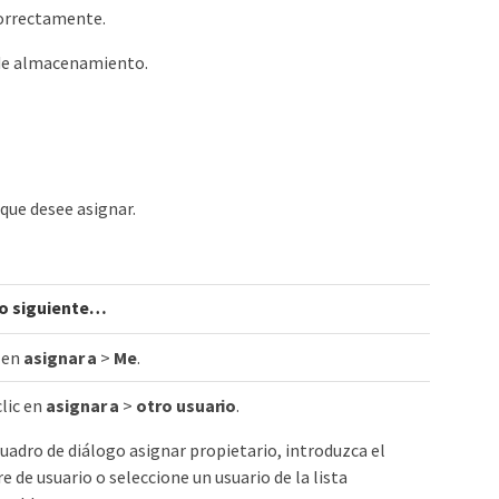
correctamente.
 de almacenamiento.
que desee asignar.
lo siguiente…​
 en
asignar a
>
Me
.
lic en
asignar a
>
otro usuario
.
cuadro de diálogo asignar propietario, introduzca el
 de usuario o seleccione un usuario de la lista