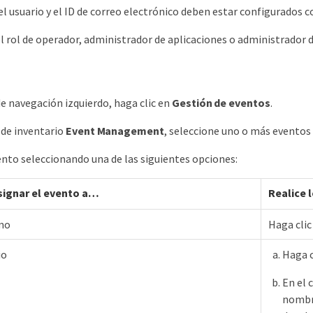
l usuario y el ID de correo electrónico deben estar configurados 
l rol de operador, administrador de aplicaciones o administrador
de navegación izquierdo, haga clic en
Gestión de eventos
.
 de inventario
Event Management
, seleccione uno o más eventos 
ento seleccionando una de las siguientes opciones:
signar el evento a…​
Realice 
mo
Haga clic
io
Haga c
En el 
nombre