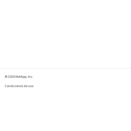
© 2026 NetApp, Inc.
Condiciones de uso
Política de privacidad
Política de cookies
Configuración de
cookies