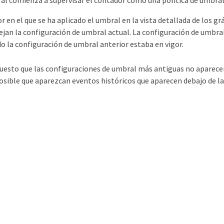
ral comienza a supervisar el contador como una política de umbra
or en el que se ha aplicado el umbral en la vista detallada de los gr
ejan la configuración de umbral actual. La configuración de umbra
o la configuración de umbral anterior estaba en vigor.
uesto que las configuraciones de umbral más antiguas no aparecen e
osible que aparezcan eventos históricos que aparecen debajo de la