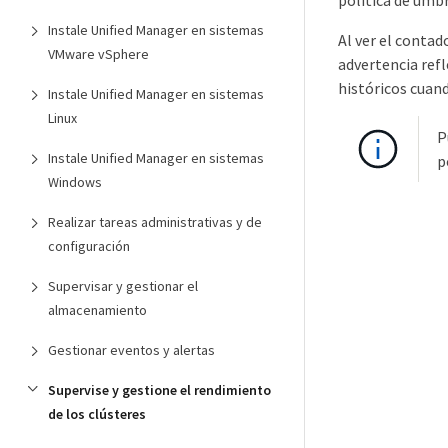
política de umb
Instale Unified Manager en sistemas
Al ver el contad
VMware vSphere
advertencia refl
históricos cuand
Instale Unified Manager en sistemas
Linux
P
Instale Unified Manager en sistemas
p
Windows
Realizar tareas administrativas y de
configuración
Supervisar y gestionar el
almacenamiento
Gestionar eventos y alertas
Supervise y gestione el rendimiento
de los clústeres