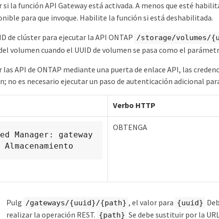
ar si la función API Gateway está activada. A menos que esté habili
nible para que invoque. Habilite la función si está deshabilitada.
UID de clúster para ejecutar la API ONTAP
/storage/volumes/{
 del volumen cuando el UUID de volumen se pasa como el parámetr
r las API de ONTAP mediante una puerta de enlace API, las creden
n; no es necesario ejecutar un paso de autenticación adicional para
Verbo HTTP
OBTENGA
 Almacenamiento
Pulg
, el valor para
Debe
/gateways/{uuid}/{path}
{uuid}
realizar la operación REST.
Se debe sustituir por la 
{path}