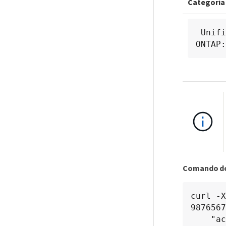
Categoría
 Unified Manager: gateway

ONTAP:
Comando de
curl -
9876567
    "accept: application/hal+json" -H "Authorization: Basic <Base64EncodedCredentials>" 