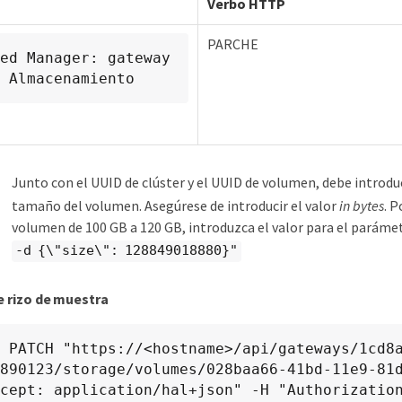
Verbo HTTP
PARCHE
 Almacenamiento
Junto con el UUID de clúster y el UUID de volumen, debe introduc
tamaño del volumen. Asegúrese de introducir el valor
in bytes
. 
volumen de 100 GB a 120 GB, introduzca el valor para el paráme
-d {\"size\": 128849018880}"
 rizo de muestra
X PATCH "https://<hostname>/api/gateways/1cd8
890123/storage/volumes/028baa66-41bd-11e9-81d