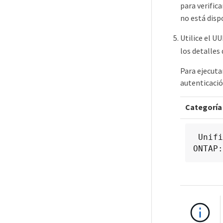
para verific
no está dispo
Utilice el U
los detalles
Para ejecuta
autenticació
Categoría
 Unified Manager: gateway

ONTAP: