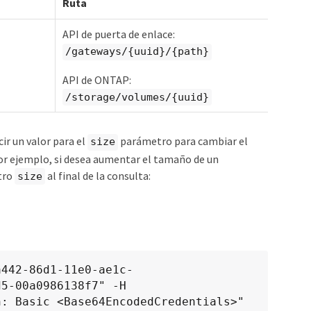
Ruta
API de puerta de enlace:
/gateways/{uuid}/{path}
API de ONTAP:
/storage/volumes/{uuid}
ir un valor para el
parámetro para cambiar el
size
Por ejemplo, si desea aumentar el tamaño de un
tro
al final de la consulta:
size
a442-86d1-11e0-ae1c-
5-00a0986138f7" -H
