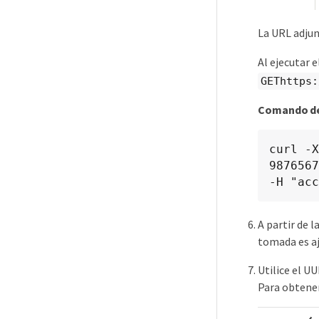
La URL adjun
Al ejecutar e
GEThttps:
Comando de
curl -X
9876567
-H "acc
A partir de 
tomada es a
Utilice el U
Para obtener