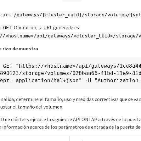
ta es:
/gateways/{cluster_uuid}/storage/volumes/{vo
l
Operation, la URL generada es:
GET
//<hostname>/api/gateways/<cluster_UUID>/storage/
 rizo de muestra
 GET "https://<hostname>/api/gateways/1cd8a4
890123/storage/volumes/028baa66-41bd-11e9-81d
ept: application/hal+json" -H "Authorization
la salida, determine el tamaño, uso y medidas correctivas que se van
justar el tamaño del volumen.
UID de clúster y ejecute la siguiente API ONTAP a través de la pue
 información acerca de los parámetros de entrada de la puerta de 