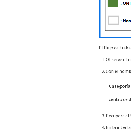
El flujo de trab
Observe el n
Con el nomb
Categoría
centro de 
Recupere el 
En la interf