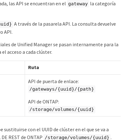
tada, las API se encuentran en el
la categoría
gateway
A través de la pasarela API. La consulta devuelve
uuid}
o API.
ciales de Unified Manager se pasan internamente para la
 el acceso a cada clúster.
Ruta
API de puerta de enlace:
/gateways/{uuid}/{path}
API de ONTAP:
/storage/volumes/{uuid}
 sustituirse con el UUID de clúster en el que se va a
URL DE REST de ONTAP
.
/storage/volumes/{uuid}