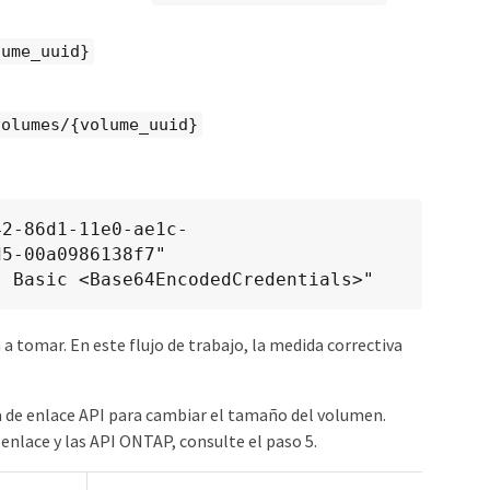
lume_uuid}
volumes/{volume_uuid}
42-86d1-11e0-ae1c-
5-00a0986138f7"

: Basic <Base64EncodedCredentials>"
 a tomar. En este flujo de trabajo, la medida correctiva
rta de enlace API para cambiar el tamaño del volumen.
enlace y las API ONTAP, consulte el paso 5.