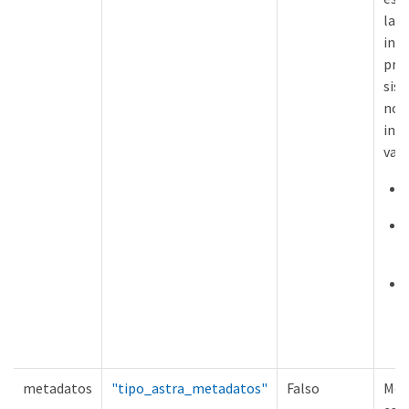
las 
ini
pro
sis
nom
ins
valo
metadatos
"tipo_astra_metadatos"
Falso
Met