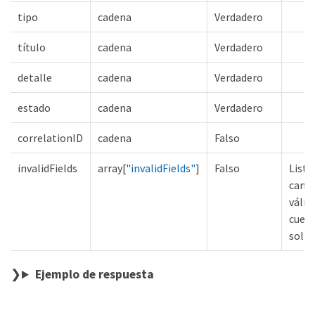
tipo
cadena
Verdadero
título
cadena
Verdadero
detalle
cadena
Verdadero
estado
cadena
Verdadero
correlationID
cadena
Falso
invalidFields
array[
"invalidFields"
]
Falso
Lista
camp
válid
cuerp
solic
Ejemplo de respuesta