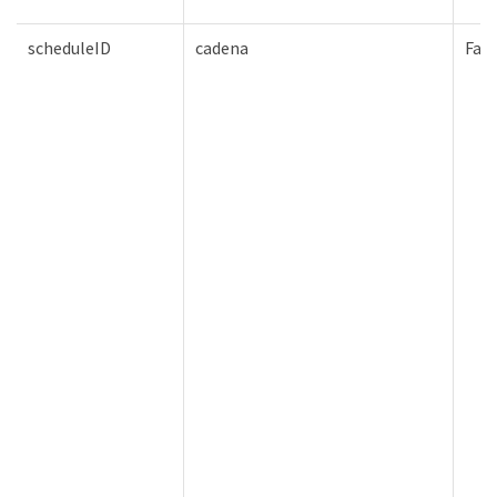
scheduleID
cadena
Fals