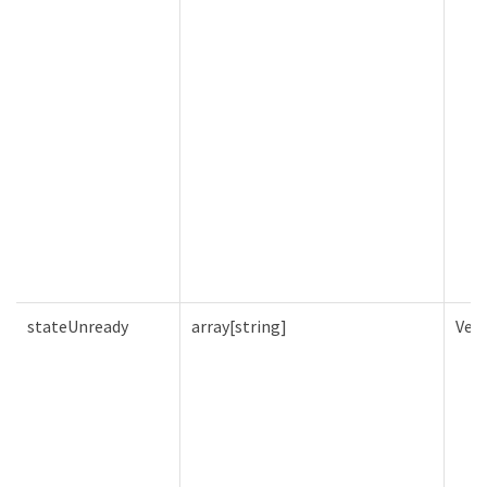
stateUnready
array[string]
Ver