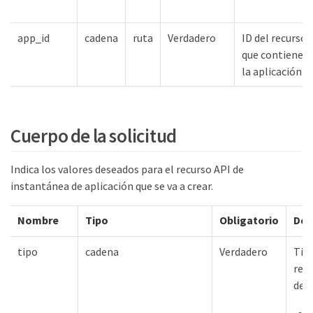
app_id
cadena
ruta
Verdadero
ID del recurso
que contiene
la aplicación
Cuerpo de la solicitud
Indica los valores deseados para el recurso API de
instantánea de aplicación que se va a crear.
Nombre
Tipo
Obligatorio
Des
tipo
cadena
Verdadero
Tip
recu
defi