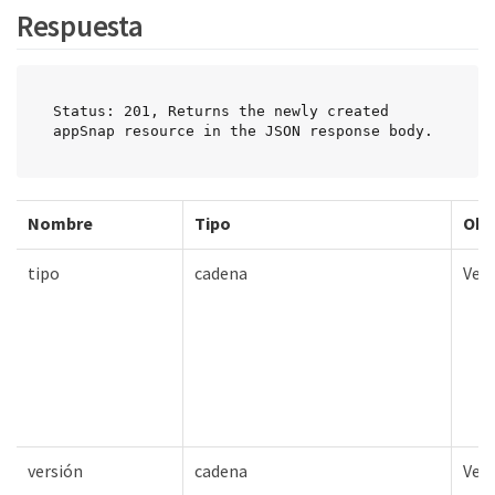
Respuesta
Status: 201, Returns the newly created 
appSnap resource in the JSON response body.
Nombre
Tipo
Obl
tipo
cadena
Ver
versión
cadena
Ver