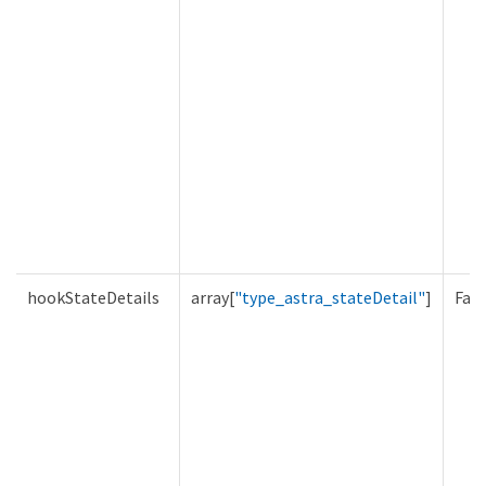
hookStateDetails
array[
"type_astra_stateDetail"
]
Fals