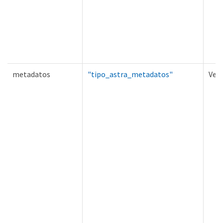
metadatos
"tipo_astra_metadatos"
Ver