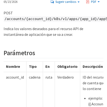
05/23/2026
Sugerir cambios
PDF
POST
/accounts/{account_id}/k8s/v1/apps/{app_id}/app
Indica los valores deseados para el recurso API de
instantánea de aplicación que se va a crear.
Parámetros
Nombre
Tipo
En
Obligatorio
Descripción
account_id
cadena
ruta
Verdadero
ID del recurso
de cuenta que
lo contiene
ejemplo:
{{.Account}