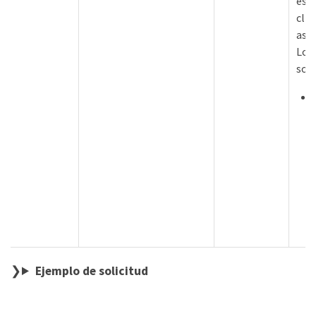
espe
clie
asoc
Los 
son:
Ejemplo de solicitud