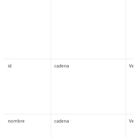
id
cadena
Ver
nombre
cadena
Ver