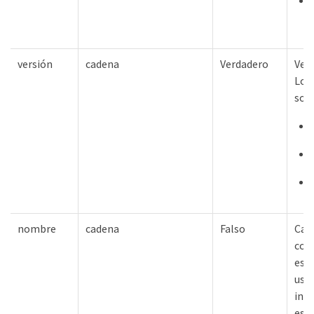
versión
cadena
Verdadero
Vers
Los 
son:
nombre
cadena
Falso
Cad
con
espe
usua
inst
espe