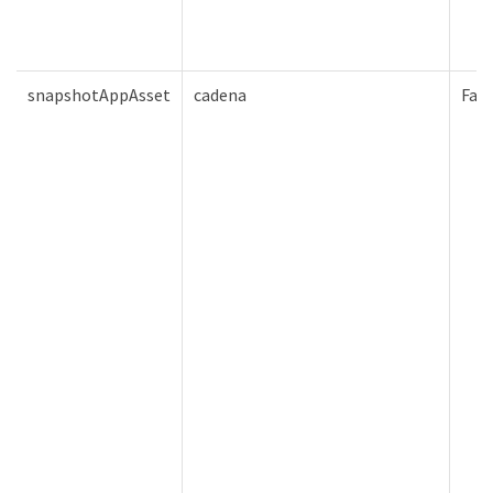
snapshotAppAsset
cadena
Fals