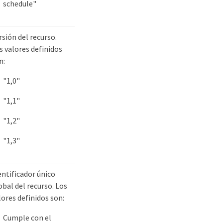
schedule"
rsión del recurso.
s valores definidos
n:
"1,0"
"1,1"
"1,2"
"1,3"
entificador único
obal del recurso. Los
lores definidos son:
Cumple con el