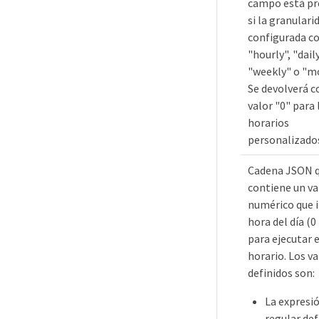
campo está pr
si la granulari
configurada 
"hourly", "daily
"weekly" o "m
Se devolverá c
valor "0" para 
horarios
personalizado
Cadena JSON 
contiene un va
numérico que i
hora del día (0 
para ejecutar e
horario. Los v
definidos son:
La expresi
regular def