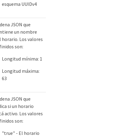
esquema UUIDv4
dena JSON que
ntiene un nombre
l horario. Los valores
finidos son:
Longitud mínima: 1
Longitud máxima:
63
dena JSON que
dica si un horario
tá activo. Los valores
finidos son:
"true" - El horario