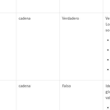
cadena
Verdadero
Ve
Lo
so
cadena
Falso
Id
gl
va