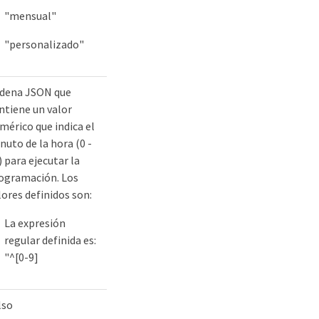
"mensual"
"personalizado"
dena JSON que
ntiene un valor
mérico que indica el
nuto de la hora (0 -
) para ejecutar la
ogramación. Los
lores definidos son:
La expresión
regular definida es:
"^[0-9]
lso