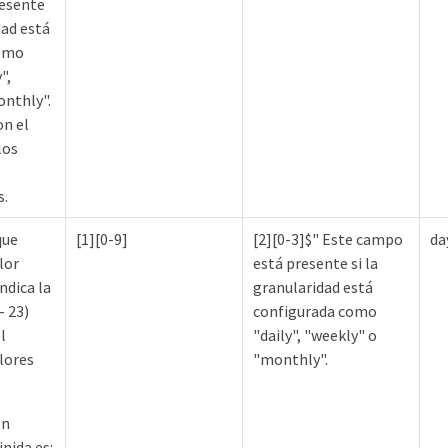
esente
dad está
como
",
onthly".
on el
los
s.
que
[1][0-9]
[2][0-3]$" Este campo
da
lor
está presente si la
ndica la
granularidad está
- 23)
configurada como
l
"daily", "weekly" o
alores
"monthly".
ón
inida es: