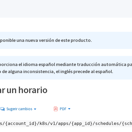
sponible una nueva versión de este producto.
porciona el idioma español mediante traducción automática p
 de alguna inconsistencia, el inglés precede al español.
r un horario
Sugerir cambios
PDF
s/{account_id}/k8s/v1/apps/{app_id}/schedules/{sc