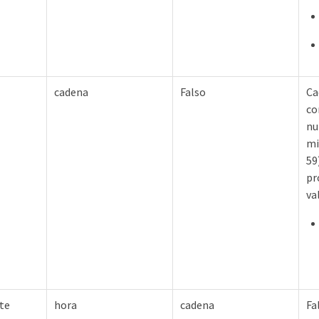
cadena
Falso
Ca
co
nu
mi
59
pr
va
ste
hora
cadena
Fa