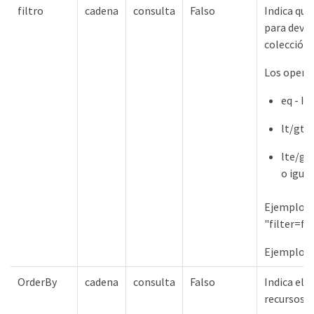
filtro
cadena
consulta
Falso
Indica qué
para devol
colección.
Los opera
eq - Ig
lt/gt 
lte/gt
o igual
Ejemplo d
"filter=
Ejemplos O
OrderBy
cadena
consulta
Falso
Indica el o
recursos al