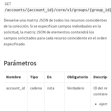
GET
/accounts/{account_id}/core/v1/groups/{group_id
Devuelve una matriz JSON de todos los recursos coincidentes
de la colección. Si se especifican campos individuales en la
solicitud, la matriz JSON de elementos contendrá los
campos solicitados para cada recurso coincidente en el orden
especificado.
Parámetros
Nombre
Tipo
En
Obligatorio
Descripci
account_id
cadena
ruta
Verdadero
ID del rec
contiene
ejempl