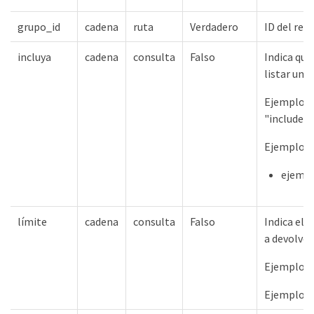
grupo_id
cadena
ruta
Verdadero
ID del rec
incluya
cadena
consulta
Falso
Indica qué
listar una
Ejemplos d
"include=
Ejemplos 
ejempl
límite
cadena
consulta
Falso
Indica el
a devolver 
Ejemplos 
Ejemplos 