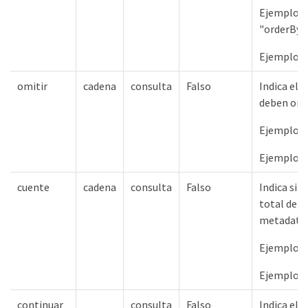
Ejemplos 
"orderBy
Ejemplos 
omitir
cadena
consulta
Falso
Indica el 
deben omit
Ejemplos 
Ejemplos 
cuente
cadena
consulta
Falso
Indica si 
total de r
metadato
Ejemplos 
Ejemplos 
continuar
consulta
Falso
Indica el 