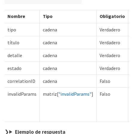
Nombre
Tipo
Obligatorio
D
tipo
cadena
Verdadero
título
cadena
Verdadero
detalle
cadena
Verdadero
estado
cadena
Verdadero
correlationID
cadena
Falso
invalidParams
matriz[
"invalidParams"
]
Falso
L
p
d
n
Ejemplo de respuesta