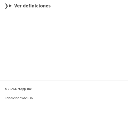
Ver definiciones
© 2026 NetApp, Inc.
Condiciones de uso
Política de privacidad
Política de cookies
Configuración de