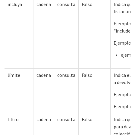
incluya
cadena
consulta
Falso
Indica qué
listar una
Ejemplos d
"include=
Ejemplos 
ejempl
límite
cadena
consulta
Falso
Indica el
a devolver 
Ejemplos 
Ejemplos 
filtro
cadena
consulta
Falso
Indica qué
para devol
colección.