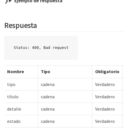
Ejemplo de respuesta
Respuesta
Status: 400, Bad request
Nombre
Tipo
Obligatorio
D
tipo
cadena
Verdadero
título
cadena
Verdadero
detalle
cadena
Verdadero
estado
cadena
Verdadero