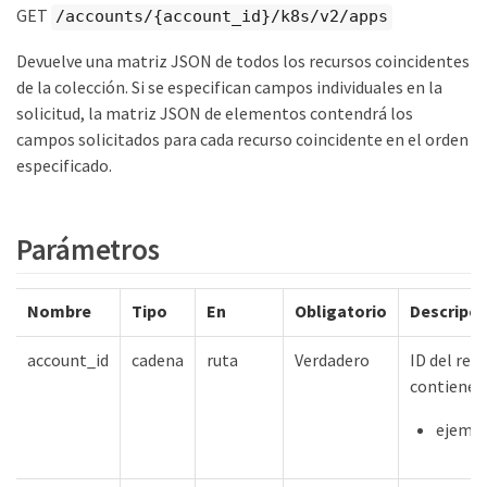
GET
/accounts/{account_id}/k8s/v2/apps
Devuelve una matriz JSON de todos los recursos coincidentes
de la colección. Si se especifican campos individuales en la
solicitud, la matriz JSON de elementos contendrá los
campos solicitados para cada recurso coincidente en el orden
especificado.
Parámetros
Nombre
Tipo
En
Obligatorio
Descripci
account_id
cadena
ruta
Verdadero
ID del rec
contiene
ejempl