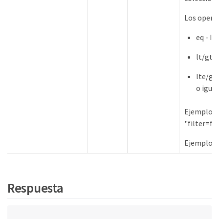
Los opera
eq - Ig
lt/gt 
lte/gt
o igual
Ejemplo d
"filter=
Ejemplos O
Respuesta