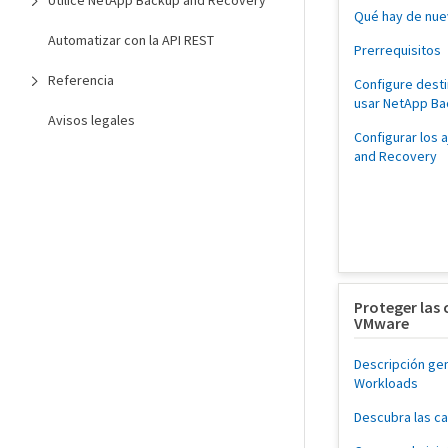
Utilice NetApp Backup and Recovery
Qué hay de nu
Automatizar con la API REST
Prerrequisitos
Referencia
Configure dest
usar NetApp Ba
Avisos legales
Configurar los
and Recovery
Proteger las 
VMware
Descripción ge
Workloads
Descubra las c