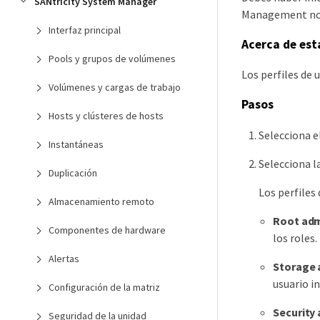
SANtricity System Manager
Management no
Interfaz principal
Acerca de est
Pools y grupos de volúmenes
Los perfiles de 
Volúmenes y cargas de trabajo
Pasos
Hosts y clústeres de hosts
Selecciona e
Instantáneas
Selecciona 
Duplicación
Los perfiles
Almacenamiento remoto
Root ad
Componentes de hardware
los roles.
Alertas
Storage 
usuario i
Configuración de la matriz
Security
Seguridad de la unidad