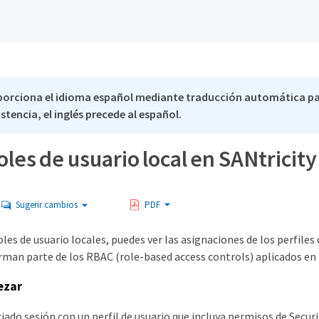
porciona el idioma español mediante traducción automática pa
stencia, el inglés precede al español.
roles de usuario local en SANtrici
Sugerir cambios
PDF
les de usuario locales, puedes ver las asignaciones de los perfiles
rman parte de los RBAC (role-based access controls) aplicados en l
ezar
iado sesión con un perfil de usuario que incluya permisos de Securi