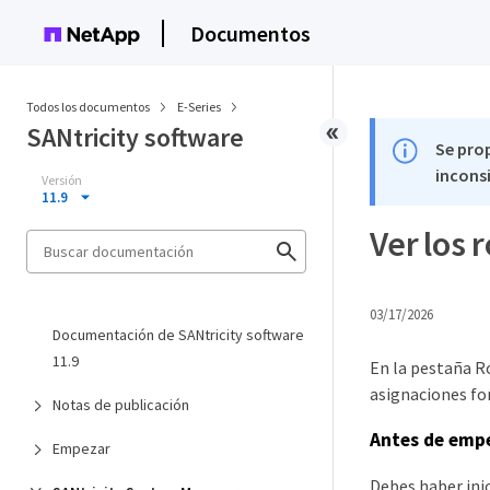
Documentos
Todos los documentos
E-Series
SANtricity software
Se pro
inconsi
Versión
11.9
Ver los 
03/17/2026
Documentación de SANtricity software
11.9
En la pestaña Ro
asignaciones fo
Notas de publicación
Antes de emp
Empezar
Debes haber inic