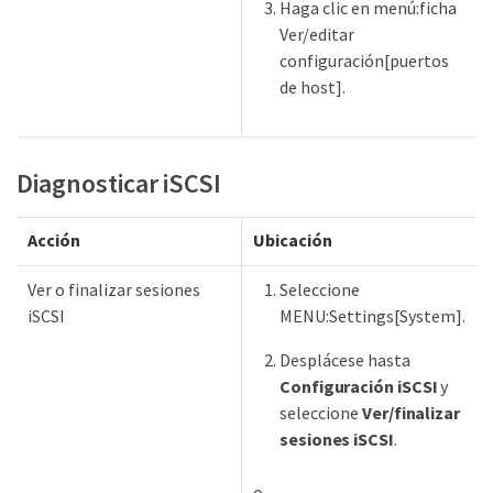
Haga clic en menú:ficha
Ver/editar
configuración[puertos
de host].
Diagnosticar iSCSI
Acción
Ubicación
Ver o finalizar sesiones
Seleccione
iSCSI
MENU:Settings[System].
Desplácese hasta
Configuración iSCSI
y
seleccione
Ver/finalizar
sesiones iSCSI
.
o.