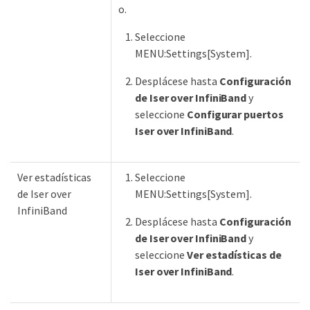
o.
Seleccione
MENU:Settings[System].
Desplácese hasta
Configuración
de Iser over InfiniBand
y
seleccione
Configurar puertos
Iser over InfiniBand
.
Ver estadísticas
Seleccione
de Iser over
MENU:Settings[System].
InfiniBand
Desplácese hasta
Configuración
de Iser over InfiniBand
y
seleccione
Ver estadísticas de
Iser over InfiniBand
.