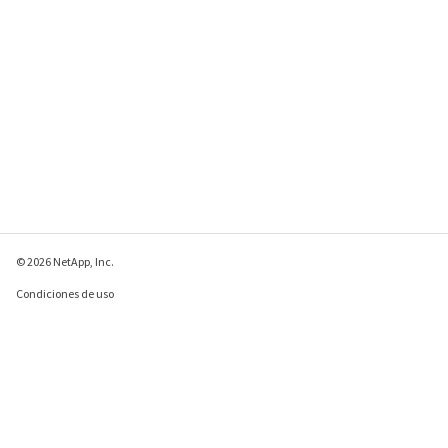
© 2026 NetApp, Inc.
Condiciones de uso
Política de privacidad
Política de cookies
Configuración de
cookies