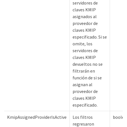
servidores de
claves KMIP
asignados al
proveedor de
claves KMIP
especificado. Si se
omite, los
servidores de
claves KMIP
devueltos no se
filtrarán en
función de si se
asignan al
proveedor de
claves KMIP
especificado.
KmipAssignedProviderIsActive
Los filtros
boolea
regresaron