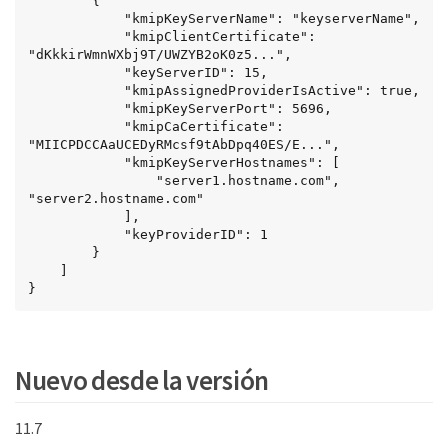
        {

            "kmipKeyServerName": "keyserverName",

            "kmipClientCertificate": 
"dKkkirWmnWXbj9T/UWZYB2oK0z5...",

            "keyServerID": 15,

            "kmipAssignedProviderIsActive": true,

            "kmipKeyServerPort": 5696,

            "kmipCaCertificate": 
"MIICPDCCAaUCEDyRMcsf9tAbDpq40ES/E...",

            "kmipKeyServerHostnames": [

                "server1.hostname.com", 
"server2.hostname.com"

            ],

            "keyProviderID": 1

        }

    ]

}
Nuevo desde la versión
11.7