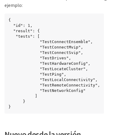
ejemplo:
{

  "id": 1,

  "result": {

   "tests": [

             "TestConnectEnsemble",

             "TestConnectMvip",

             "TestConnectSvip",

             "TestDrives",

             "TestHardwareConfig",

             "TestLocateCluster",

             "TestPing",

             "TestLocalConnectivity",

             "TestRemoteConnectivity",

             "TestNetworkConfig"

           ]

      }

}
Nuevo desde la versión