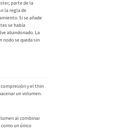
ster, parte de la
n la regla de
amiento. Si se añade
tes se había
elve abandonado. La
n nodo se queda sin
 compresión y el thin
lmacenar un volumen.
volumen al combinar
a como un único