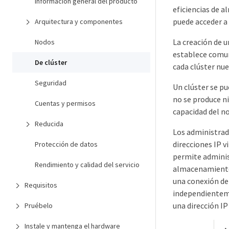
Información general del producto
eficiencias de a
puede acceder a
Arquitectura y componentes
La creación de u
Nodos
establece comuni
De clúster
cada clúster nue
Seguridad
Un clúster se p
no se produce ni
Cuentas y permisos
capacidad del n
Reducida
Los administrado
direcciones IP v
Protección de datos
permite administ
Rendimiento y calidad del servicio
almacenamiento 
una conexión de
Requisitos
independienteme
una dirección IP 
Pruébelo
Instale y mantenga el hardware