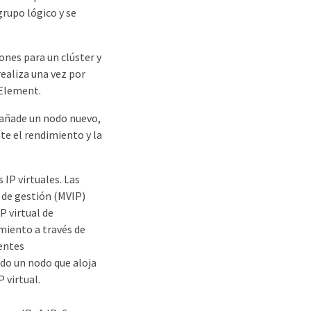
grupo lógico y se
ones para un clúster y
realiza una vez por
 Element.
 añade un nodo nuevo,
te el rendimiento y la
 IP virtuales. Las
l de gestión (MVIP)
P virtual de
miento a través de
rentes
do un nodo que aloja
P virtual.