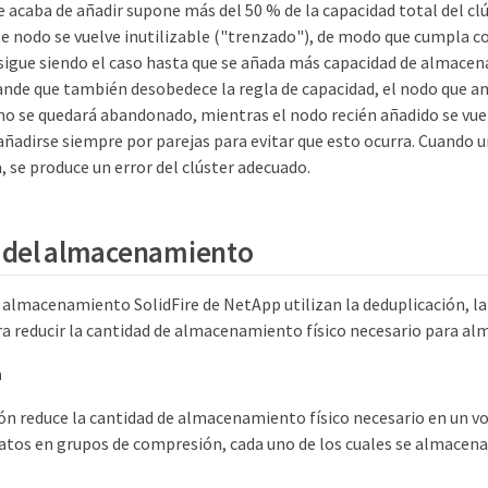
e acaba de añadir supone más del 50 % de la capacidad total del clú
e nodo se vuelve inutilizable ("trenzado"), de modo que cumpla co
 sigue siendo el caso hasta que se añada más capacidad de almacen
nde que también desobedece la regla de capacidad, el nodo que an
o se quedará abandonado, mientras el nodo recién añadido se vu
ñadirse siempre por parejas para evitar que esto ocurra. Cuando u
 se produce un error del clúster adecuado.
a del almacenamiento
 almacenamiento SolidFire de NetApp utilizan la deduplicación, la
ra reducir la cantidad de almacenamiento físico necesario para a
n
n reduce la cantidad de almacenamiento físico necesario en un 
atos en grupos de compresión, cada uno de los cuales se almacen