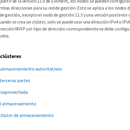
 partir de la versión 11.0 de Element, los nodos se pueden configurar
mbas direcciones para su red de gestión. Esto se aplica a los nodo
 de gestión, excepto el nodo de gestión 11.3 y una versión posterior
uando se crea un clúster, solo se puede usar una dirección IPv4 o IPv6
irección MVIP y el tipo de dirección correspondiente se debe configu
odos.
 clústeres
e almacenamiento autoritativos
 terceras partes
esaprovechada
del almacenamiento
clúster de almacenamiento