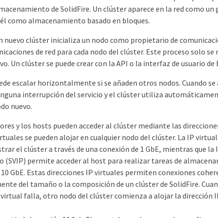
lmacenamiento de SolidFire. Un clúster aparece en la red como un 
 él como almacenamiento basado en bloques.
n nuevo clúster inicializa un nodo como propietario de comunicaci
caciones de red para cada nodo del clúster. Este proceso solo se 
vo. Un clúster se puede crear con la API o la interfaz de usuario de
uede escalar horizontalmente si se añaden otros nodos. Cuando se
nguna interrupción del servicio y el clúster utiliza automáticamen
odo nuevo.
res y los hosts pueden acceder al clúster mediante las direcciones
irtuales se pueden alojar en cualquier nodo del clúster. La IP virtua
rar el clúster a través de una conexión de 1 GbE, mientras que la I
(SVIP) permite acceder al host para realizar tareas de almacena
 10 GbE. Estas direcciones IP virtuales permiten conexiones cohe
nte del tamaño o la composición de un clúster de SolidFire. Cuan
virtual falla, otro nodo del clúster comienza a alojar la dirección I