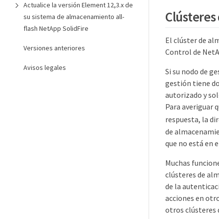
Actualice la versión Element 12,3.x de
Clústeres
su sistema de almacenamiento all-
flash NetApp SolidFire
El clúster de a
Versiones anteriores
Control de NetA
Avisos legales
Si su nodo de ge
gestión tiene d
autorizado y sol
Para averiguar q
respuesta, la di
de almacenamien
que no está en el
Muchas funcione
clústeres de alm
de la autenticac
acciones en otro
otros clústeres