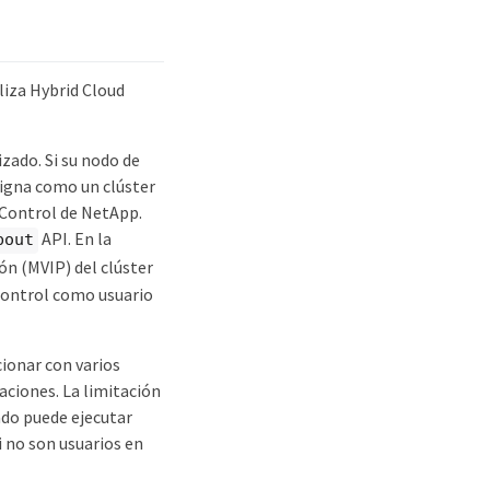
liza Hybrid Cloud
izado. Si su nodo de
signa como un clúster
d Control de NetApp.
API. En la
bout
ión (MVIP) del clúster
Control como usuario
ionar con varios
aciones. La limitación
zado puede ejecutar
i no son usuarios en