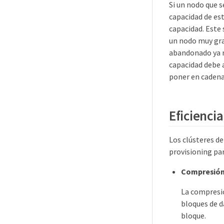
Si un nodo que s
capacidad de est
capacidad. Este
un nodo muy gra
abandonado ya n
capacidad debe a
poner en cadena,
Eficienci
Los clústeres de
provisioning pa
Compresió
La compresió
bloques de d
bloque.