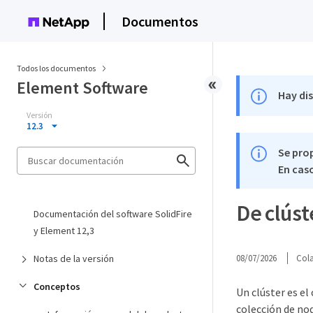
Documentos
Todos los documentos
Element Software
Hay di
Versión
12.3
Se pro
En caso
De clúst
Documentación del software SolidFire
y Element 12,3
Notas de la versión
08/07/2026
Col
Conceptos
Un clúster es e
colección de no