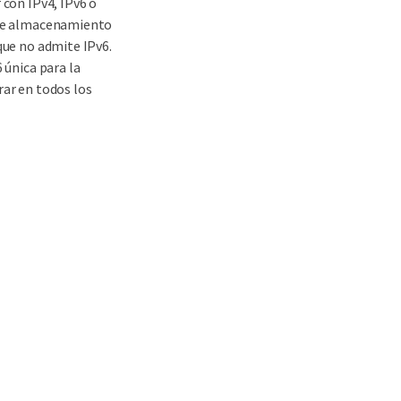
 con IPv4, IPv6 o
s de almacenamiento
 que no admite IPv6.
 única para la
rar en todos los