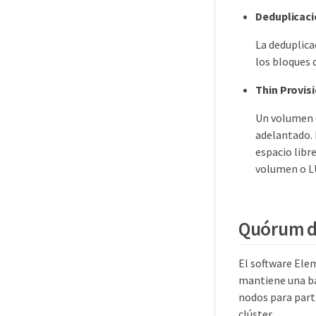
Deduplicac
La deduplica
los bloques 
Thin Provis
Un volumen o
adelantado. 
espacio libr
volumen o 
Quórum de
El software Ele
mantiene una bas
nodos para parti
clúster.