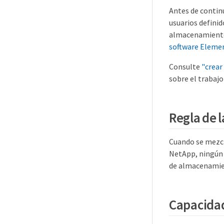
Antes de contin
usuarios definid
almacenamiento
software Eleme
Consulte
"crear
sobre el trabaj
Regla de l
Cuando se mezcl
NetApp, ningún 
de almacenamie
Capacida