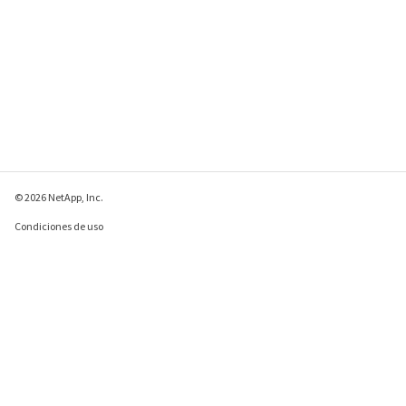
© 2026 NetApp, Inc.
Condiciones de uso
Política de privacidad
Política de cookies
Configuración de
cookies
Enviar comentarios sobre esta página