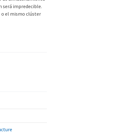
n será impredecible.
s o el mismo clúster
ucture