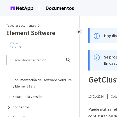
Documentos
Todos los documentos
Element Software
Hay di
Versión
12.5
Se pro
En caso
GetClus
Documentación del software SolidFire
y Element 12,5
Notas de la versión
10/01/2024
Col
Conceptos
Puede utilizar e
configuración d