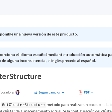
sponible una nueva versión de este producto.
porciona el idioma español mediante traducción automática p
 de alguna inconsistencia, el inglés precede al español.
terStructure
aboradores
Sugerir cambios
PDF
l
método para realizar un backup de la 
GetClusterStructure
el clúster de almacenamiento actual. Si la configuración del clús