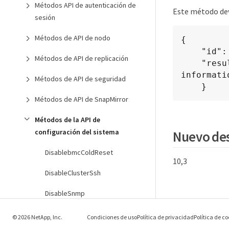
Métodos API de autenticación de
Este método dev
sesión
Métodos de API de nodo
{

	"id": 1,

Métodos de API de replicación
	"result" : <clusterStructure object containing configuration 
informatio
Métodos de API de seguridad
	}
Métodos de API de SnapMirror
Métodos de la API de
configuración del sistema
Nuevo des
DisablebmcColdReset
10,3
DisableClusterSsh
DisableSnmp
EnablebmcColdReset
© 2026 NetApp, Inc.
Condiciones de uso
Política de privacidad
Política de co