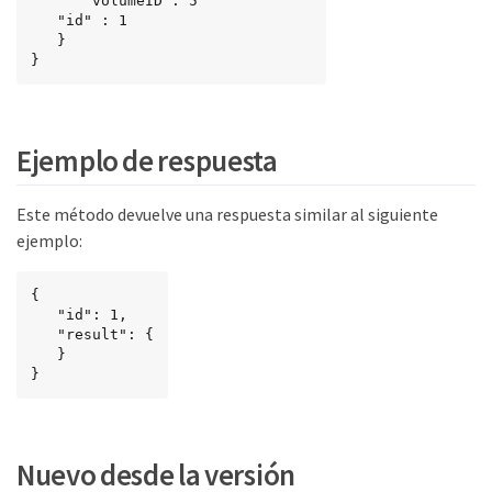
      "volumeID": 5

   "id" : 1

   }

}
Ejemplo de respuesta
Este método devuelve una respuesta similar al siguiente
ejemplo:
{

   "id": 1,

   "result": {

   }

}
Nuevo desde la versión