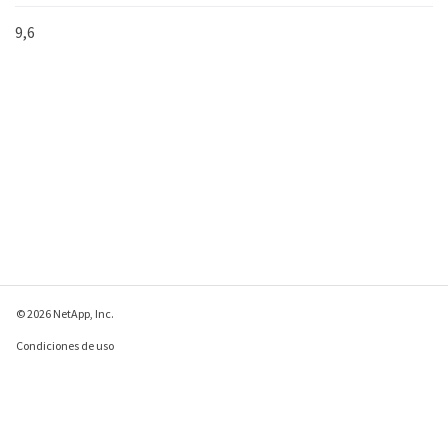
9,6
© 2026 NetApp, Inc.
Condiciones de uso
Política de privacidad
Política de cookies
Configuración de