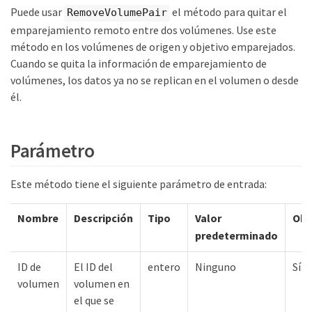
Puede usar
el método para quitar el
RemoveVolumePair
emparejamiento remoto entre dos volúmenes. Use este
método en los volúmenes de origen y objetivo emparejados.
Cuando se quita la información de emparejamiento de
volúmenes, los datos ya no se replican en el volumen o desde
él.
Parámetro
Este método tiene el siguiente parámetro de entrada:
Nombre
Descripción
Tipo
Valor
Obl
predeterminado
ID de
El ID del
entero
Ninguno
Sí
volumen
volumen en
el que se