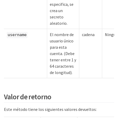
especifica, se
crea un
secreto
aleatorio.
El nombre de
cadena
Ningu
username
usuario único
para esta
cuenta. (Debe
tener entre 1 y
64 caracteres
de longitud).
Valor de retorno
Este método tiene los siguientes valores devueltos: