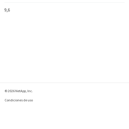
9,6
© 2026 NetApp, Inc.
Condiciones de uso
Política de privacidad
Política de cookies
Configuración de