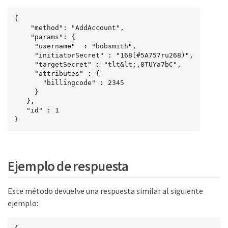
{

	"method": "AddAccount",

    "params": {

     "username"  : "bobsmith",

     "initiatorSecret" : "168[#5A757ru268)",

     "targetSecret" : "tlt&lt;,8TUYa7bC",

     "attributes" : {

       "billingcode" : 2345

     }

   },

   "id" : 1

}
Ejemplo de respuesta
Este método devuelve una respuesta similar al siguiente
ejemplo: