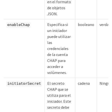
en el formato
de objetos
JSON.
Especifica si
booleano
verdad
enableChap
un iniciador
puede utilizar
las
credenciales
de la cuenta
CHAP para
acceder a
volúmenes.
El secreto
cadena
Ningu
initiatorSecret
CHAP que se
utiliza para el
iniciador. Este
secreto debe