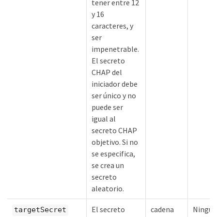
tener entre 12
y 16
caracteres, y
ser
impenetrable.
El secreto
CHAP del
iniciador debe
ser único y no
puede ser
igual al
secreto CHAP
objetivo. Si no
se especifica,
se crea un
secreto
aleatorio.
El secreto
cadena
Ningu
targetSecret