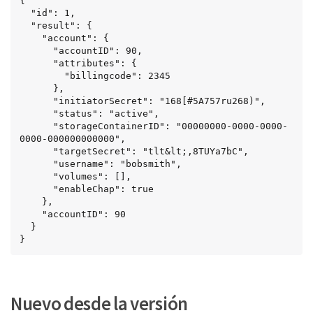
{

  "id": 1,

  "result": {

    "account": {

      "accountID": 90,

      "attributes": {

        "billingcode": 2345

      },

      "initiatorSecret": "168[#5A757ru268)",

      "status": "active",

      "storageContainerID": "00000000-0000-0000-
0000-000000000000",

      "targetSecret": "tlt&lt;,8TUYa7bC",

      "username": "bobsmith",

      "volumes": [],

      "enableChap": true

    },

    "accountID": 90

  }

}
Nuevo desde la versión