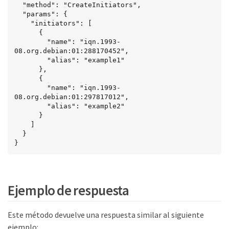
  "method": "CreateInitiators",

  "params": {

    "initiators": [

      {

        "name": "iqn.1993-
08.org.debian:01:288170452",

        "alias": "example1"

      },

      {

        "name": "iqn.1993-
08.org.debian:01:297817012",

        "alias": "example2"

      }

    ]

  }

}
Ejemplo de respuesta
Este método devuelve una respuesta similar al siguiente
ejemplo: