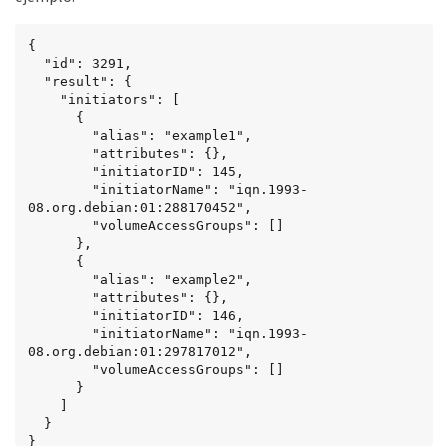
{

  "id": 3291,

  "result": {

    "initiators": [

      {

        "alias": "example1",

        "attributes": {},

        "initiatorID": 145,

        "initiatorName": "iqn.1993-
08.org.debian:01:288170452",

        "volumeAccessGroups": []

      },

      {

        "alias": "example2",

        "attributes": {},

        "initiatorID": 146,

        "initiatorName": "iqn.1993-
08.org.debian:01:297817012",

        "volumeAccessGroups": []

      }

    ]

  }

}