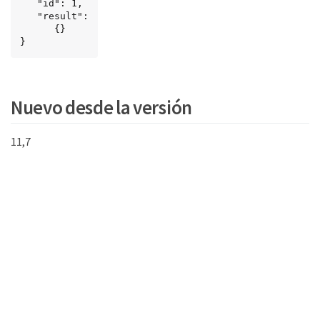
   "id": 1,

   "result":

      {}

}
Nuevo desde la versión
11,7