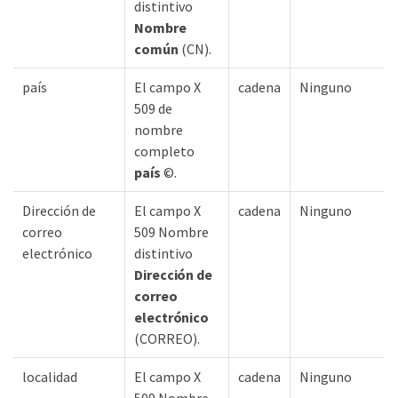
distintivo
Nombre
común
(CN).
país
El campo X
cadena
Ninguno
509 de
nombre
completo
país
©.
Dirección de
El campo X
cadena
Ninguno
correo
509 Nombre
electrónico
distintivo
Dirección de
correo
electrónico
(CORREO).
localidad
El campo X
cadena
Ninguno