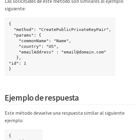
Las solicitudes de este método son similares al ejemplo
siguiente:
{

  "method": "CreatePublicPrivateKeyPair",

  "params": {

    "commonName": "Name",

    "country": "US",

    "emailAddress" : "email@domain.com"

   },

"id": 1

}
Ejemplo de respuesta
Este método devuelve una respuesta similar al siguiente
ejemplo:
{
