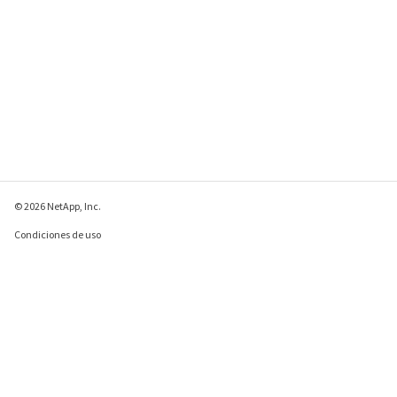
© 2026 NetApp, Inc.
Condiciones de uso
Política de privacidad
Política de cookies
Configuración de
cookies
Enviar comentarios sobre esta página