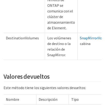
ONTAP se
comunica con el
clúster de
almacenamiento
de Element.
DestinationVolumes
Los volúmenes
SnapMirrorVol
de destino o la
cabina
relación de
SnapMirror.
Valores devueltos
Este método tiene los siguientes valores devueltos:
Nombre
Descripción
Tipo