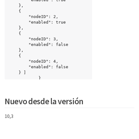
    },

    {

        "nodeID": 2,

        "enabled": true

    },

    {

        "nodeID": 3,

        "enabled": false

    },

    {

        "nodeID": 4,

        "enabled": false

    } ]

			}

	}
Nuevo desde la versión
10,3