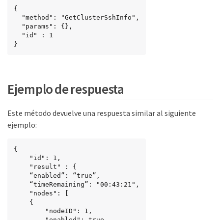
{

  "method": "GetClusterSshInfo",

  "params": {},

  "id" : 1

}
Ejemplo de respuesta
Este método devuelve una respuesta similar al siguiente
ejemplo:
{

	"id": 1,

	"result" : {

    “enabled”: “true”,

    “timeRemaining”: "00:43:21",

    "nodes": [

    {

        "nodeID": 1,

        "enabled": true
