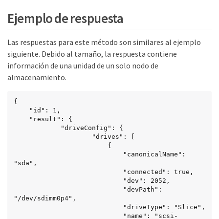
Ejemplo de respuesta
Las respuestas para este método son similares al ejemplo
siguiente. Debido al tamaño, la respuesta contiene
información de una unidad de un solo nodo de
almacenamiento.
{

	"id": 1,

	"result": {

			"driveConfig": {

					"drives": [

						{

							"canonicalName": 
"sda",

							"connected": true,

							"dev": 2052,

							"devPath": 
"/dev/sdimm0p4",

							"driveType": "Slice",

							"name": "scsi-