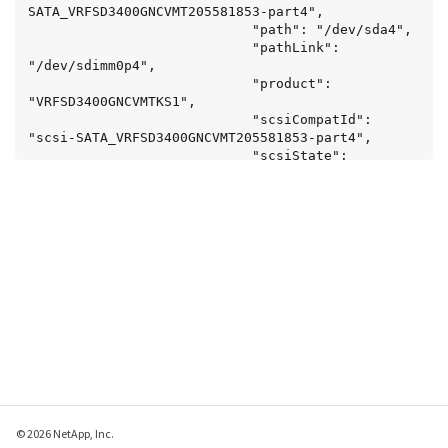
SATA_VRFSD3400GNCVMT205581853-part4",

							"path": "/dev/sda4",

							"pathLink": 
"/dev/sdimm0p4",

							"product": 
"VRFSD3400GNCVMTKS1",

							"scsiCompatId": 
"scsi-SATA_VRFSD3400GNCVMT205581853-part4",

							"scsiState": 
"Running",

							"securityAtMaximum": 
false,

							"securityEnabled": 
false,

							"securityFrozen": 
true,

							"securityLocked": 
false,

							"securitySupported": 
true,

							"serial": 
"205581853",

							"size": 299988156416,

							"slot": -1,

© 2026 NetApp, Inc.
							"uuid": "9d4b198b-