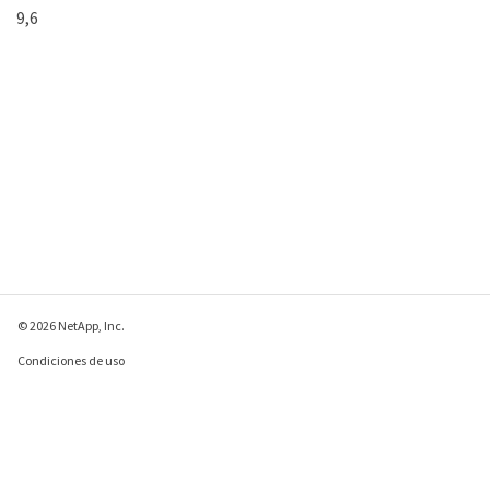
9,6
© 2026 NetApp, Inc.
Condiciones de uso
Política de privacidad
Política de cookies
Configuración de
cookies