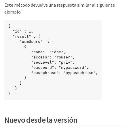
Este método devuelve una respuesta similar al siguiente
ejemplo:
{

  "id" : 1,

  "result" : {

     "usmUsers"  : [

       {

          "name": "jdoe",

          "access": "rouser",

          "secLevel": "priv",

          "password": "mypassword",

          "passphrase": "mypassphrase",

       }

     ]

   }

}
Nuevo desde la versión