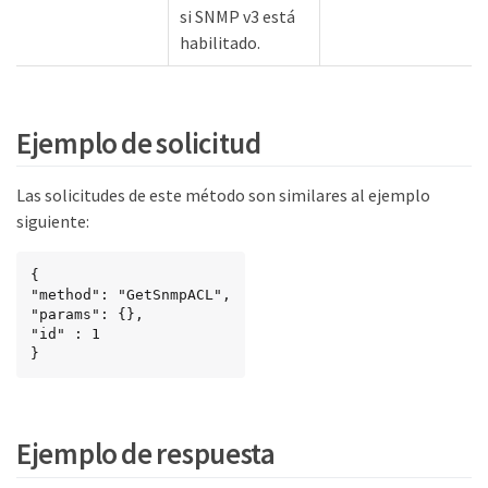
si SNMP v3 está
habilitado.
Ejemplo de solicitud
Las solicitudes de este método son similares al ejemplo
siguiente:
{

"method": "GetSnmpACL",

"params": {},

"id" : 1

}
Ejemplo de respuesta