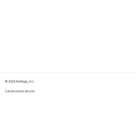
© 2026 NetApp, Inc.
Condiciones de uso
Política de privacidad
Política de cookies
Configuración de
cookies