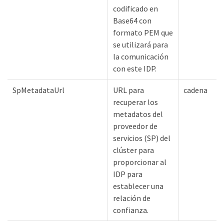
codificado en
Base64 con
formato PEM que
se utilizará para
la comunicación
con este IDP.
SpMetadataUrl
URL para
cadena
recuperar los
metadatos del
proveedor de
servicios (SP) del
clúster para
proporcionar al
IDP para
establecer una
relación de
confianza.