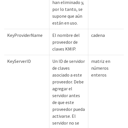
han eliminado y,
por lo tanto, se
supone que aún
están en uso.
KeyProviderName
El nombre del
cadena
proveedor de
claves KMIP.
KeyServerID
Un ID de servidor
matriz en
de claves
números
asociado a este
enteros
proveedor. Debe
agregar el
servidor antes
de que este
proveedor pueda
activarse. El
servidor no se