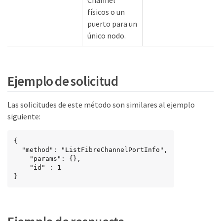
Channel
físicos o un
puerto para un
único nodo.
Ejemplo de solicitud
Las solicitudes de este método son similares al ejemplo
siguiente:
{

  "method": "ListFibreChannelPortInfo",

    "params": {},

    "id" : 1

}