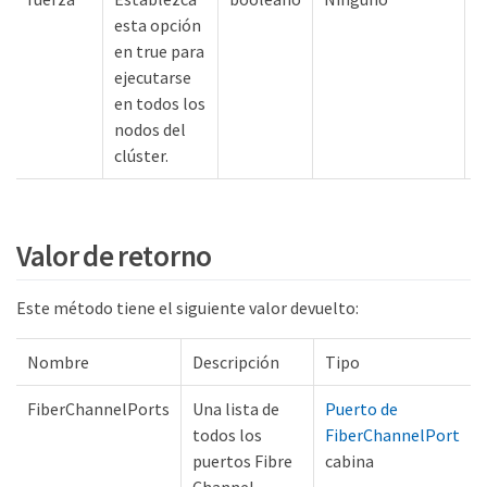
esta opción
en true para
ejecutarse
en todos los
nodos del
clúster.
s
Valor de retorno
Este método tiene el siguiente valor devuelto:
Nombre
Descripción
Tipo
ents
FiberChannelPorts
Una lista de
Puerto de
todos los
FiberChannelPort
puertos Fibre
cabina