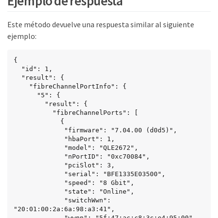
Ejemplo de respuesta
Este método devuelve una respuesta similar al siguiente
ejemplo:
{

  "id": 1,

  "result": {

    "fibreChannelPortInfo": {

      "5": {

        "result": {

          "fibreChannelPorts": [

            {

             "firmware": "7.04.00 (d0d5)",

             "hbaPort": 1,

             "model": "QLE2672",

             "nPortID": "0xc70084",

             "pciSlot": 3,

             "serial": "BFE1335E03500",

             "speed": "8 Gbit",

             "state": "Online",

             "switchWwn": 
"20:01:00:2a:6a:98:a3:41",

             "wwnn": "5f:47:ac:c8:3c:e4:95:00",
