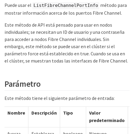
Puede usar el
método para
ListFibreChannelPortInfo
mostrar información acerca de los puertos Fibre Channel.
Este método de API está pensado para usar en nodos
individuales; se necesitan un ID de usuario y una contraseña
para acceder a nodos Fibre Channel individuales. Sin
embargo, este método se puede usar en el clúster si el
parámetro force está establecido en true. Cuando se usa en
el clúster, se muestran todas las interfaces de Fibre Channel.
Parámetro
Este método tiene el siguiente parámetro de entrada:
Nombre
Descripción
Tipo
Valor
O
predeterminado
fuerza
Establezca
booleano
Ninguno
N