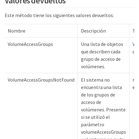
Valores devueltos
Este método tiene los siguientes valores devueltos:
Nombre
Descripción
Ti
VolumeAccessGroups
Una lista de objetos
Vo
que describen cada
ca
grupo de acceso de
volúmenes.
VolumeAccessGroupsNotFound
El sistema no
ma
encuentra una lista
en
de los grupos de
acceso de
volúmenes. Presente
si se utilizó el
parámetro
volumeAccessGroups