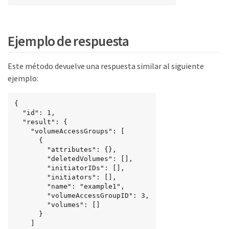
Ejemplo de respuesta
Este método devuelve una respuesta similar al siguiente
ejemplo:
{

  "id": 1,

  "result": {

    "volumeAccessGroups": [

      {

        "attributes": {},

        "deletedVolumes": [],

        "initiatorIDs": [],

        "initiators": [],

        "name": "example1",

        "volumeAccessGroupID": 3,

        "volumes": []

      }

    ]
