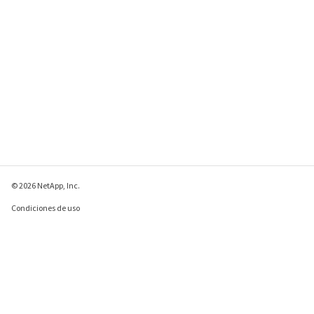
© 2026 NetApp, Inc.
Condiciones de uso
Política de privacidad
Política de cookies
Configuración de
cookies