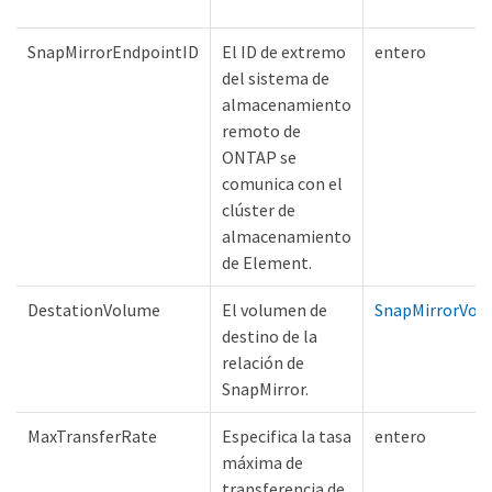
SnapMirrorEndpointID
El ID de extremo
entero
del sistema de
almacenamiento
remoto de
ONTAP se
comunica con el
clúster de
almacenamiento
de Element.
DestationVolume
El volumen de
SnapMirrorVol
destino de la
relación de
SnapMirror.
MaxTransferRate
Especifica la tasa
entero
máxima de
transferencia de