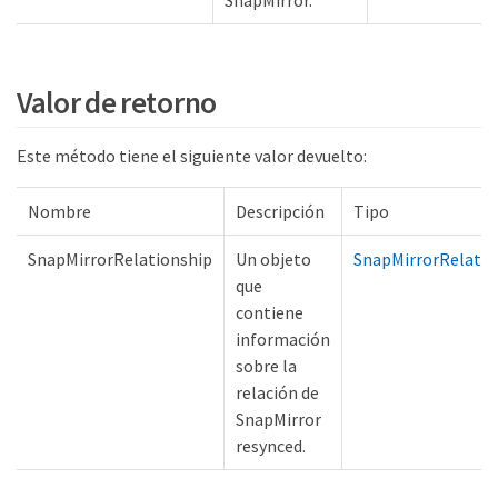
SnapMirror.
Valor de retorno
Este método tiene el siguiente valor devuelto:
Nombre
Descripción
Tipo
SnapMirrorRelationship
Un objeto
SnapMirrorRelatio
que
contiene
información
sobre la
relación de
SnapMirror
resynced.