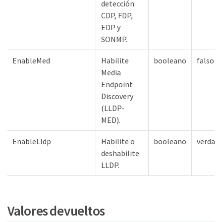
detección:
CDP, FDP,
EDP y
SONMP.
EnableMed
Habilite
booleano
falso
Media
Endpoint
Discovery
(LLDP-
MED).
EnableLldp
Habilite o
booleano
verdad
deshabilite
LLDP.
Valores devueltos