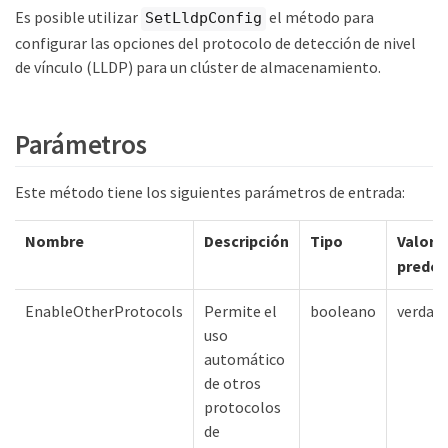
Es posible utilizar
el método para
SetLldpConfig
configurar las opciones del protocolo de detección de nivel
de vínculo (LLDP) para un clúster de almacenamiento.
Parámetros
Este método tiene los siguientes parámetros de entrada:
Nombre
Descripción
Tipo
Valor
predet
EnableOtherProtocols
Permite el
booleano
verdad
uso
automático
de otros
protocolos
de