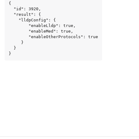
{

  "id": 3920,

  "result": {

    "lldpConfig": {

        "enableLldp": true,

        "enableMed": true,

        "enableOtherProtocols": true

     }

  }

}