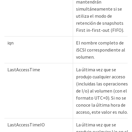
mantendrán
simultáneamente si se
utiliza el modo de
retención de snapshots
First in-first-out (FIFO).
iqn
El nombre completo de
iSCSI correspondiente al
volumen.
LastAccessTime
La última vez que se
produjo cualquier acceso
(incluidas las operaciones
de I/o) al volumen (con el
formato UTC+0). Si no se
conoce la última hora de
acceso, este valor es nulo.
LastAccessTimeIO
La última vez que se
produjo cualquier I/o en el